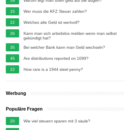
39
Warum legt man toten geld auf die augen?
15
Wer muss die KFZ Steuer zahlen?
22
Welches alte Geld ist wertvoll?
26
Kann man sich arbeitslos melden wenn man selbst
gekündigt hat?
35
Bei welcher Bank kann man Geld wechseln?
45
Are distributions reported on 1099?
22
How rare is a 1944 steel penny?
Werbung
Populäre Fragen
20
Wie viel steuern sparen mit 3 säule?