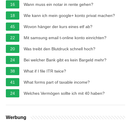
16
Wann muss ein notar in rente gehen?
18
Wie kann ich mein google+ konto privat machen?
45
Wovon hänger der kurs eines etf ab?
22
Mit samsung email t-online konto einrichten?
20
Was treibt den Blutdruck schnell hoch?
24
Bei welcher Bank gibt es kein Bargeld mehr?
38
What if I file ITR twice?
41
What forms part of taxable income?
24
Welches Vermögen sollte ich mit 40 haben?
Werbung