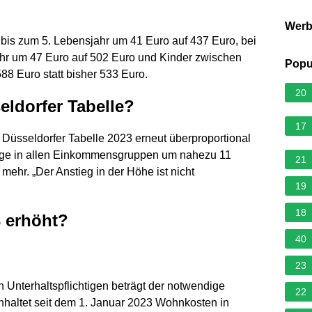
Wer
r bis zum 5. Lebensjahr um 41 Euro auf 437 Euro, bei
hr um 47 Euro auf 502 Euro und Kinder zwischen
Popu
88 Euro statt bisher 533 Euro.
20
eldorfer Tabelle?
17
 Düsseldorfer Tabelle 2023 erneut überproportional
räge in allen Einkommensgruppen um nahezu 11
21
 mehr. „Der Anstieg in der Höhe ist nicht
19
18
3 erhöht?
40
23
 Unterhaltspflichtigen beträgt der notwendige
22
inhaltet seit dem 1. Januar 2023 Wohnkosten in