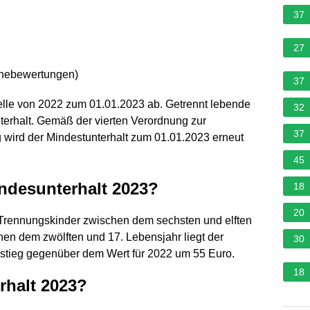
37
27
rnebewertungen
)
37
belle von 2022 zum 01.01.2023 ab. Getrennt lebende
32
erhalt. Gemäß der vierten Verordnung zur
37
 wird der Mindestunterhalt zum 01.01.2023 erneut
45
indesunterhalt 2023?
18
20
r Trennungskinder zwischen dem sechsten und elften
hen dem zwölften und 17. Lebensjahr liegt der
30
nstieg gegenüber dem Wert für 2022 um 55 Euro.
18
rhalt 2023?