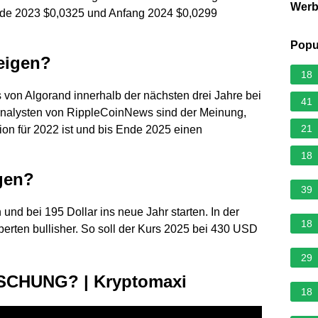
Wer
nde 2023 $0,0325 und Anfang 2024 $0,0299
Popu
eigen?
18
s von Algorand innerhalb der nächsten drei Jahre bei
41
 Analysten von RippleCoinNews sind der Meinung,
21
ion für 2022 ist und bis Ende 2025 einen
18
gen?
39
 und bei 195 Dollar ins neue Jahr starten. In der
18
erten bullisher. So soll der Kurs 2025 bei 430 USD
29
USCHUNG? | Kryptomaxi
18