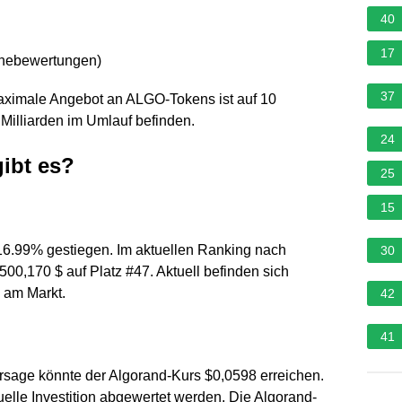
40
17
rnebewertungen
)
37
aximale Angebot an ALGO-Tokens ist auf 10
 Milliarden im Umlauf befinden.
24
gibt es?
25
15
 16.99% gestiegen. Im aktuellen Ranking nach
30
,500,170 $ auf Platz #47. Aktuell befinden sich
 am Markt.
42
41
rsage könnte der Algorand-Kurs $0,0598 erreichen.
tuelle Investition abgewertet werden. Die Algorand-