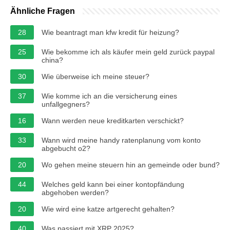
Ähnliche Fragen
28
Wie beantragt man kfw kredit für heizung?
25
Wie bekomme ich als käufer mein geld zurück paypal
china?
30
Wie überweise ich meine steuer?
37
Wie komme ich an die versicherung eines
unfallgegners?
16
Wann werden neue kreditkarten verschickt?
33
Wann wird meine handy ratenplanung vom konto
abgebucht o2?
20
Wo gehen meine steuern hin an gemeinde oder bund?
44
Welches geld kann bei einer kontopfändung
abgehoben werden?
20
Wie wird eine katze artgerecht gehalten?
40
Was passiert mit XRP 2025?