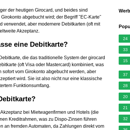
änger der heutigen Girocard, und beides sind
Wer
 Girokonto abgebucht wird; der Begriff "EC-Karte"
rd verwendet, aber modernere Debitkarten (oft mit
Popu
eltweite Akzeptanz.
24
asse eine Debitkarte?
33
bitkarte, die das traditionelle System der girocard
15
bitkarte (oft Visa oder Mastercard) kombiniert, was
 sofort vom Girokonto abgebucht werden, aber
37
ptiert wird. Sie ist also nicht nur eine klassische
eitertem Funktionsumfang.
28
20
Debitkarte?
21
 Akzeptanz bei Mietwagenfirmen und Hotels (die
32
einen Kreditrahmen, was zu Dispo-Zinsen führen
n an fremden Automaten, da Zahlungen direkt vom
36