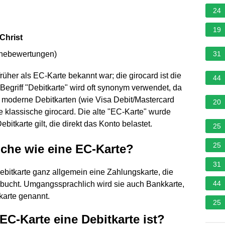
24
19
Christ
rnebewertungen
)
31
rüher als EC-Karte bekannt war; die girocard ist die
44
Begriff "Debitkarte" wird oft synonym verwendet, da
 moderne Debitkarten (wie Visa Debit/Mastercard
20
ie klassische girocard. Die alte "EC-Karte" wurde
bitkarte gilt, die direkt das Konto belastet.
25
25
eiche wie eine EC-Karte?
31
ebitkarte ganz allgemein eine Zahlungskarte, die
44
bbucht. Umgangssprachlich wird sie auch Bankkarte,
karte genannt.
25
C-Karte eine Debitkarte ist?