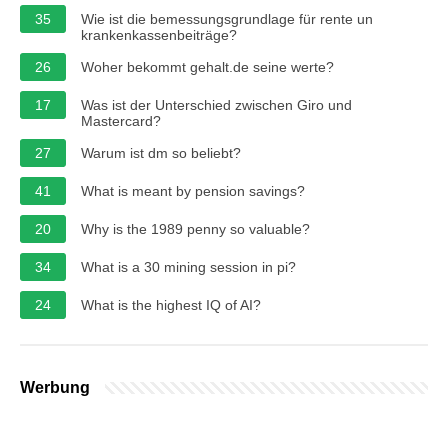
35
Wie ist die bemessungsgrundlage für rente un
krankenkassenbeiträge?
26
Woher bekommt gehalt.de seine werte?
17
Was ist der Unterschied zwischen Giro und
Mastercard?
27
Warum ist dm so beliebt?
41
What is meant by pension savings?
20
Why is the 1989 penny so valuable?
34
What is a 30 mining session in pi?
24
What is the highest IQ of AI?
Werbung