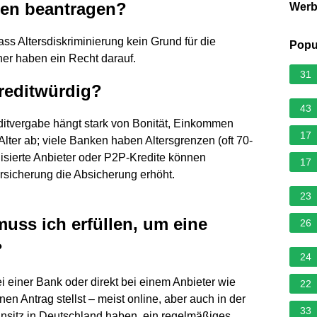
ten beantragen?
Wer
ss Altersdiskriminierung kein Grund für die
Popu
ner haben ein Recht darauf.
31
kreditwürdig?
43
editvergabe hängt stark von Bonität, Einkommen
17
Alter ab; viele Banken haben Altersgrenzen (oft 70-
alisierte Anbieter oder P2P-Kredite können
17
rsicherung die Absicherung erhöht.
23
ss ich erfüllen, um eine
26
?
24
 einer Bank oder direkt bei einem Anbieter wie
22
n Antrag stellst – meist online, aber auch in der
33
ohnsitz in Deutschland haben, ein regelmäßiges