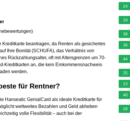
24
29
er
rnebewertungen
)
38
 Kreditkarte beantragen, da Renten als gesichertes
36
uf Ihre Bonität (SCHUFA), das Verhältnis von
es Rückzahlungsalter, oft mit Altersgrenzen um 70-
44
paid-Kreditkarten an, die kein Einkommensnachweis
laden werden.
25
23
 beste für Rentner?
40
e Hanseatic GenialCard als ideale Kreditkarte für
ermöglicht weltweites Bezahlen und Geld abheben
28
zeitig volle Flexibilität – auch bei der