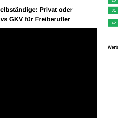
23
elbständige: Privat oder
31
vs GKV für Freiberufler
42
Wer