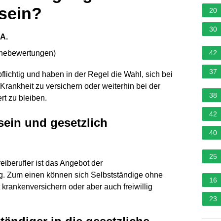
sein?
20
30
A.
rnebewertungen
)
42
37
lichtig und haben in der Regel die Wahl, sich bei
rankheit zu versichern oder weiterhin bei der
38
rt zu bleiben.
42
ein und gesetzlich
40
25
eiberufler ist das Angebot der
ig. Zum einen können sich Selbstständige ohne
16
rankenversichern oder aber auch freiwillig
23