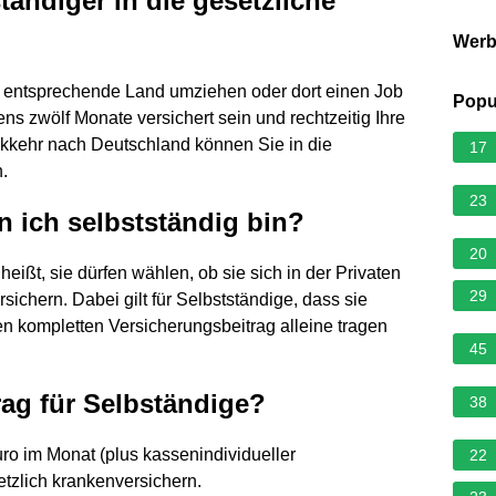
ändiger in die gesetzliche
Wer
 entsprechende Land umziehen oder dort einen Job
Popu
 zwölf Monate versichert sein und rechtzeitig Ihre
kkehr nach Deutschland können Sie in die
17
.
23
n ich selbstständig bin?
20
heißt, sie dürfen wählen, ob sie sich in der Privaten
29
ichern. Dabei gilt für Selbstständige, dass sie
en kompletten Versicherungsbeitrag alleine tragen
45
rag für Selbständige?
38
ro im Monat (plus kassenindividueller
22
setzlich krankenversichern.