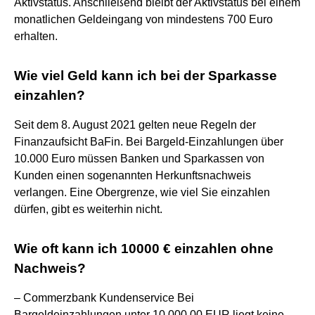
Aktivstatus. Anschließend bleibt der Aktivstatus bei einem
monatlichen Geldeingang von mindestens 700 Euro
erhalten.
Wie viel Geld kann ich bei der Sparkasse
einzahlen?
Seit dem 8. August 2021 gelten neue Regeln der
Finanzaufsicht BaFin. Bei Bargeld-Einzahlungen über
10.000 Euro müssen Banken und Sparkassen von
Kunden einen sogenannten Herkunftsnachweis
verlangen. Eine Obergrenze, wie viel Sie einzahlen
dürfen, gibt es weiterhin nicht.
Wie oft kann ich 10000 € einzahlen ohne
Nachweis?
– Commerzbank Kundenservice Bei
Bargeldeinzahlungen unter 10.000,00 EUR liegt keine