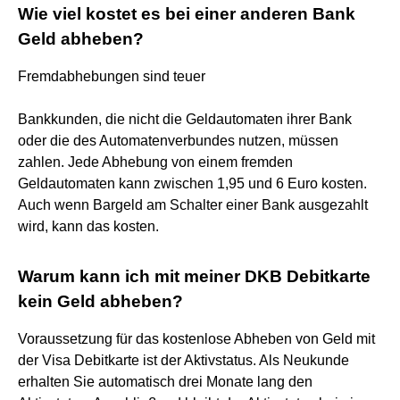
Wie viel kostet es bei einer anderen Bank
Geld abheben?
Fremdabhebungen sind teuer
Bankkunden, die nicht die Geldautomaten ihrer Bank
oder die des Automatenverbundes nutzen, müssen
zahlen. Jede Abhebung von einem fremden
Geldautomaten kann zwischen 1,95 und 6 Euro kosten.
Auch wenn Bargeld am Schalter einer Bank ausgezahlt
wird, kann das kosten.
Warum kann ich mit meiner DKB Debitkarte
kein Geld abheben?
Voraussetzung für das kostenlose Abheben von Geld mit
der Visa Debitkarte ist der Aktivstatus. Als Neukunde
erhalten Sie automatisch drei Monate lang den