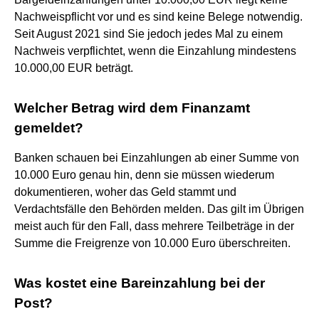
Nachweispflicht vor und es sind keine Belege notwendig.
Seit August 2021 sind Sie jedoch jedes Mal zu einem
Nachweis verpflichtet, wenn die Einzahlung mindestens
10.000,00 EUR beträgt.
Welcher Betrag wird dem Finanzamt
gemeldet?
Banken schauen bei Einzahlungen ab einer Summe von
10.000 Euro genau hin, denn sie müssen wiederum
dokumentieren, woher das Geld stammt und
Verdachtsfälle den Behörden melden. Das gilt im Übrigen
meist auch für den Fall, dass mehrere Teilbeträge in der
Summe die Freigrenze von 10.000 Euro überschreiten.
Was kostet eine Bareinzahlung bei der
Post?