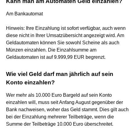
Kann man am Automaten Geld einzahlen?
Am Bankautomat
Hinweis: Ihre Einzahlung ist sofort verfügbar, auch wenn
diese nicht in Ihrer Umsatzübersicht angezeigt wird. Am
Geldautomaten können Sie sowohl Scheine als auch
Münzen einzahlen. Die Einzahlsumme am
Geldautomaten ist auf 9.999,99 EUR begrenzt.
Wie viel Geld darf man jährlich auf sein
Konto einzahlen?
Wer mehr als 10.000 Euro Bargeld auf sein Konto
einzahlen will, muss seit Anfang August gegenüber der
Bank nachweisen, woher das Geld stammt. Dies gilt auch
bei der Einzahlung mehrerer Teilbeträge, wenn die
Summe der Teilbeträge 10.000 Euro überschreitet.