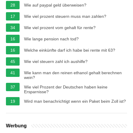
28
Wie auf paypal geld überweisen?
17
Wie viel prozent steuern muss man zahlen?
34
Wie viel prozent vom gehalt für rente?
16
Wie lange pension nach tod?
16
Welche einkünfte darf ich habe bei rente mit 63?
45
Wie viel steuern zahl ich aushilfe?
41
Wie kann man den reinen ethanol gehalt berechnen
wein?
37
Wie viel Prozent der Deutschen haben keine
Ersparnisse?
19
Wird man benachrichtigt wenn ein Paket beim Zoll ist?
Werbung