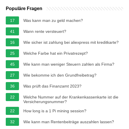
Populäre Fragen
17
Was kann man zu geld machen?
41
Wann rente versteuert?
16
Wie sicher ist zahlung bei aliexpress mit kreditkarte?
25
Welche Farbe hat ein Privatrezept?
45
Wie kann man weniger Steuern zahlen als Firma?
27
Wie bekomme ich den Grundfreibetrag?
36
Was prüft das Finanzamt 2023?
22
Welche Nummer auf der Krankenkassenkarte ist die
Versicherungsnummer?
22
How long is a 1 Pi mining session?
32
Wie kann man Rentenbeiträge auszahlen lassen?