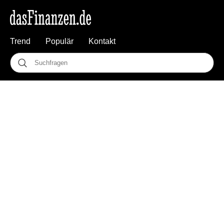
Trend
Populär
Kontakt