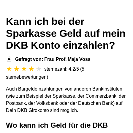
Kann ich bei der
Sparkasse Geld auf mein
DKB Konto einzahlen?
Gefragt von: Frau Prof. Maja Voss
sternezahl: 4.2/5
(
5
sternebewertungen
)
Auch Bargeldeinzahlungen von anderen Bankinstituten
(wie zum Beispiel der Sparkasse, der Commerzbank, der
Postbank, der Volksbank oder der Deutschen Bank) auf
Dein DKB Girokonto sind möglich.
Wo kann ich Geld für die DKB