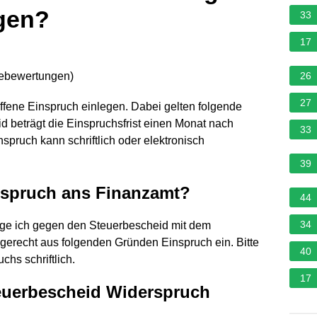
gen?
33
17
nebewertungen
)
26
27
fene Einspruch einlegen. Dabei gelten folgende
d beträgt die Einspruchsfrist einen Monat nach
33
pruch kann schriftlich oder elektronisch
39
rspruch ans Finanzamt?
44
34
ege ich gegen den Steuerbescheid mit dem
mgerecht aus folgenden Gründen Einspruch ein. Bitte
40
hs schriftlich.
17
euerbescheid Widerspruch