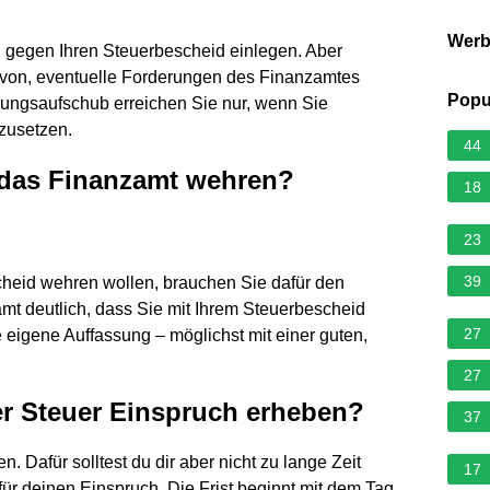
Wer
 gegen Ihren Steuerbescheid einlegen. Aber
davon, eventuelle Forderungen des Finanzamtes
Popu
lungsaufschub erreichen Sie nur, wenn Sie
szusetzen.
44
 das Finanzamt wehren?
18
23
39
heid wehren wollen, brauchen Sie dafür den
t deutlich, dass Sie mit Ihrem Steuerbescheid
27
e eigene Auffassung – möglichst mit einer guten,
27
er Steuer Einspruch erheben?
37
 Dafür solltest du dir aber nicht zu lange Zeit
17
für deinen Einspruch. Die Frist beginnt mit dem Tag