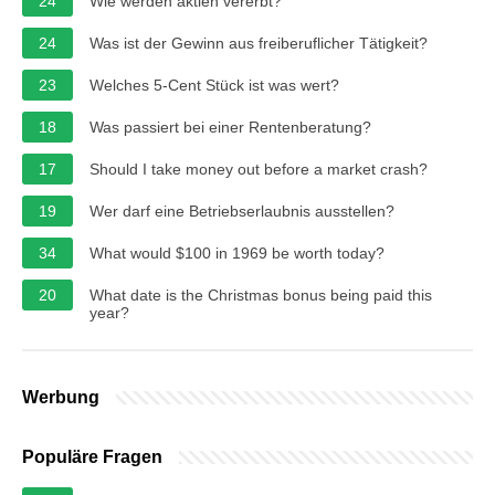
24
Wie werden aktien vererbt?
24
Was ist der Gewinn aus freiberuflicher Tätigkeit?
23
Welches 5-Cent Stück ist was wert?
18
Was passiert bei einer Rentenberatung?
17
Should I take money out before a market crash?
19
Wer darf eine Betriebserlaubnis ausstellen?
34
What would $100 in 1969 be worth today?
20
What date is the Christmas bonus being paid this
year?
Werbung
Populäre Fragen