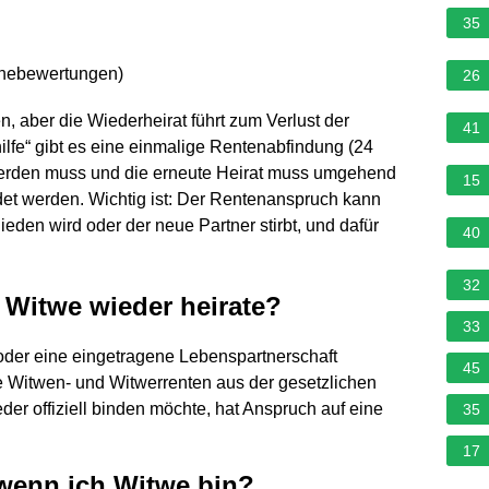
35
rnebewertungen
)
26
en, aber die Wiederheirat führt zum Verlust der
41
hilfe“ gibt es eine einmalige Rentenabfindung (24
werden muss und die erneute Heirat muss umgehend
15
t werden. Wichtig ist: Der Rentenanspruch kann
den wird oder der neue Partner stirbt, und dafür
40
32
 Witwe wieder heirate?
33
oder eine eingetragene Lebenspartnerschaft
45
ne Witwen- und Witwerrenten aus der gesetzlichen
er offiziell binden möchte, hat Anspruch auf eine
35
17
 wenn ich Witwe bin?