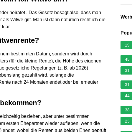
eder heiratet . Das Gesetz besagt also, dass man
Wer
 als Witwe gilt. Man ist dann natürlich rechtlich die
 klar.
Popu
itwenrente?
19
einem bestimmten Datum, sondern wird durch
45
ters (für die kleine Rente), die Höhe des eigenen
e gesetzliche Regelungen (z. B. ab 2026)
31
ebenslang gezahlt wird, solange die
Rente nach 24 Monaten endet oder bei erneuter
31
44
e bekommen?
38
eichzeitig beziehen, aber unter bestimmten
23
m ersten Ehepartner wieder aufleben, wenn die
) endet, wobei die Renten aus beiden Ehen geprüft