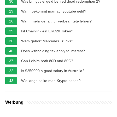
30
Was bringt viel geld bei red dead redemption 2?
29
Wann bekommt man auf youtube geld?
26
Wann mehr gehalt für verbeamtete lehrer?
39
Ist Chainlink ein ERC20 Token?
36
Wem gehört Mercedes Trucks?
40
Does withholding tax apply to interest?
37
Can I claim both 80D and 80C?
22
Is $250000 a good salary in Australia?
43
Wie lange sollte man Krypto halten?
Werbung