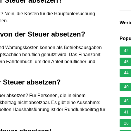
 Steuer absetzen?
? Nein, die Kosten für die Hauptuntersuchung
hen.
Wer
von der Steuer absetzen?
Popu
 und Wartungskosten können als Betriebsausgaben
42
sächlich beruflich genutzt wird. Das Finanzamt
ein Fahrtenbuch, um den Anteil beruflicher und
45
44
 Steuer absetzen?
40
uer absetzen? Für Personen, die in einem
45
kbeitrag nicht absetzbar. Es gibt eine Ausnahme:
lten Haushaltsführung ist der Rundfunkbeitrag für
41
28