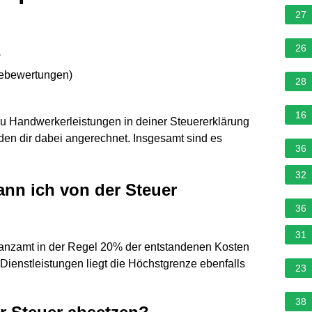
27
26
.
nebewertungen
)
28
16
 du Handwerkerleistungen in deiner Steuererklärung
en dir dabei angerechnet. Insgesamt sind es
36
32
nn ich von der Steuer
36
31
anzamt in der Regel 20% der entstandenen Kosten
Dienstleistungen liegt die Höchstgrenze ebenfalls
23
38