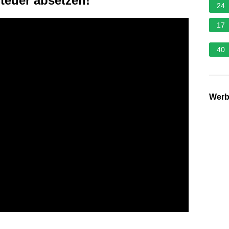
teuer absetzen!
24
17
40
Wer