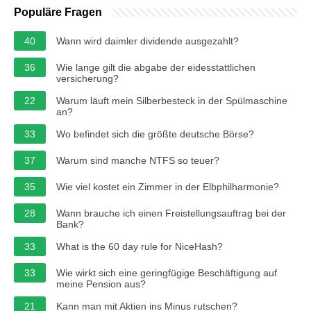
Populäre Fragen
40
Wann wird daimler dividende ausgezahlt?
36
Wie lange gilt die abgabe der eidesstattlichen
versicherung?
22
Warum läuft mein Silberbesteck in der Spülmaschine
an?
33
Wo befindet sich die größte deutsche Börse?
37
Warum sind manche NTFS so teuer?
35
Wie viel kostet ein Zimmer in der Elbphilharmonie?
28
Wann brauche ich einen Freistellungsauftrag bei der
Bank?
33
What is the 60 day rule for NiceHash?
33
Wie wirkt sich eine geringfügige Beschäftigung auf
meine Pension aus?
21
Kann man mit Aktien ins Minus rutschen?