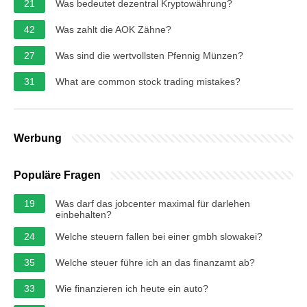
21
Was bedeutet dezentral Kryptowährung?
42
Was zahlt die AOK Zähne?
27
Was sind die wertvollsten Pfennig Münzen?
31
What are common stock trading mistakes?
Werbung
Populäre Fragen
19
Was darf das jobcenter maximal für darlehen
einbehalten?
24
Welche steuern fallen bei einer gmbh slowakei?
35
Welche steuer führe ich an das finanzamt ab?
33
Wie finanzieren ich heute ein auto?