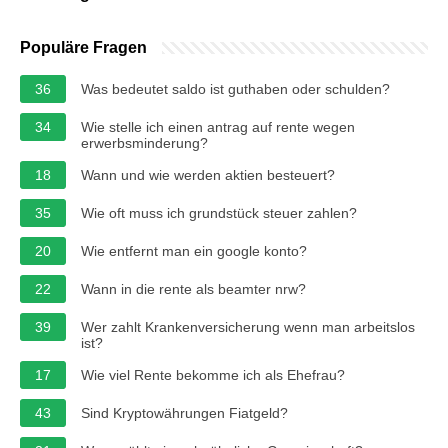
Populäre Fragen
36
Was bedeutet saldo ist guthaben oder schulden?
34
Wie stelle ich einen antrag auf rente wegen
erwerbsminderung?
18
Wann und wie werden aktien besteuert?
35
Wie oft muss ich grundstück steuer zahlen?
20
Wie entfernt man ein google konto?
22
Wann in die rente als beamter nrw?
39
Wer zahlt Krankenversicherung wenn man arbeitslos
ist?
17
Wie viel Rente bekomme ich als Ehefrau?
43
Sind Kryptowährungen Fiatgeld?