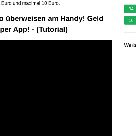
5 Euro und maximal 10 Euro.
34
o überweisen am Handy! Geld
16
er App! - (Tutorial)
Wer