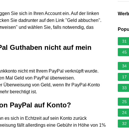
gen Sie sich in Ihren Account ein. Auf der linken
Wer
icken Sie dadrunter auf den Link "Geld abbuchen".
rweisen" und wählen Sie, falls notwendig, das
Popu
31
al Guthaben nicht auf mein
45
34
Bankkonto nicht mit Ihrem PayPal verknüpft wurde.
17
ten Mal Geld von PayPal überweisen.
er Überweisung von Geld, wenn Ihr PayPal-Konto
33
ehr berechtigt ist.
25
on PayPal auf Konto?
24
 es sich in Echtzeit auf sein Konto zurück
32
weisung fällt allerdings eine Gebühr in Höhe von 1%