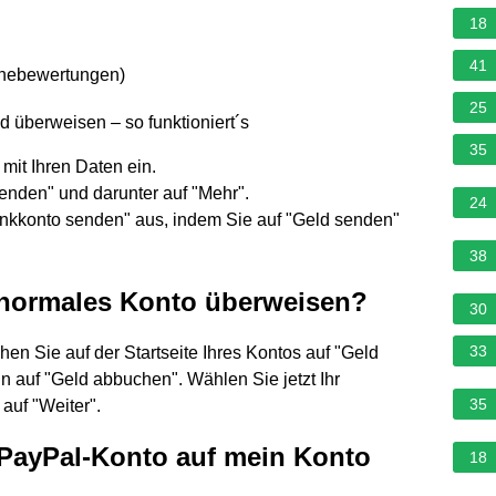
18
41
rnebewertungen
)
25
 überweisen – so funktioniert´s
35
mit Ihren Daten ein.
enden" und darunter auf "Mehr".
24
nkkonto senden" aus, indem Sie auf "Geld senden"
38
 normales Konto überweisen?
30
33
en Sie auf der Startseite Ihres Kontos auf "Geld
n auf "Geld abbuchen". Wählen Sie jetzt Ihr
35
auf "Weiter".
PayPal-Konto auf mein Konto
18