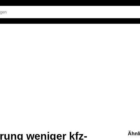
rung weniger kfz-
Ähnl