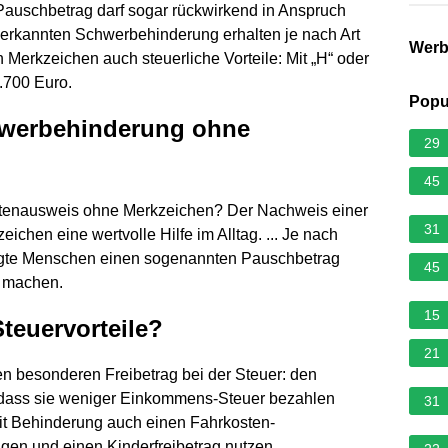
Pauschbetrag darf sogar rückwirkend in Anspruch
rkannten Schwerbehinderung erhalten je nach Art
Wer
erkzeichen auch steuerliche Vorteile: Mit „H“ oder
.700 Euro.
Popu
chwerbehinderung ohne
29
45
ertenausweis ohne Merkzeichen? Der Nachweis einer
31
chen eine wertvolle Hilfe im Alltag. ... Je nach
igte Menschen einen sogenannten Pauschbetrag
45
d machen.
15
teuervorteile?
21
n besonderen Freibetrag bei der Steuer: den
 dass sie weniger Einkommens-Steuer bezahlen
31
it Behinderung auch einen Fahrkosten-
en und einen Kinderfreibetrag nutzen.