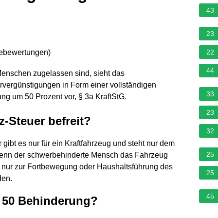
43
23
nebewertungen
)
22
44
Menschen zugelassen sind, sieht das
ervergünstigungen in Form einer vollständigen
33
ng um 50 Prozent vor, § 3a KraftStG.
23
-Steuer befreit?
32
gibt es nur für ein Kraftfahrzeug und steht nur dem
25
enn der schwerbehinderte Mensch das Fahrzeug
 es nur zur Fortbewegung oder Haushaltsführung des
25
den.
45
 50 Behinderung?