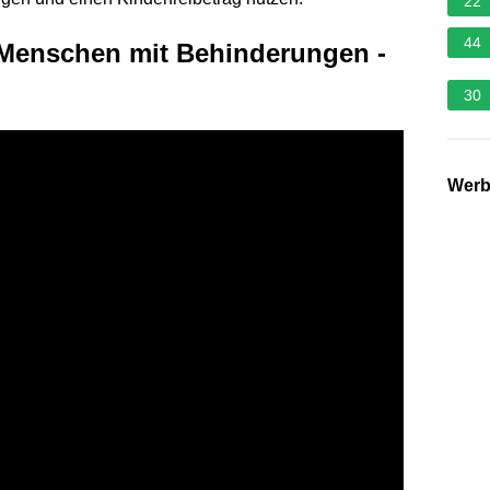
22
44
 Menschen mit Behinderungen -
30
Wer