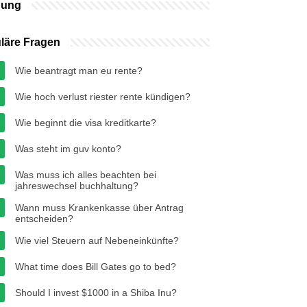
bung
läre Fragen
Wie beantragt man eu rente?
Wie hoch verlust riester rente kündigen?
Wie beginnt die visa kreditkarte?
Was steht im guv konto?
Was muss ich alles beachten bei
jahreswechsel buchhaltung?
Wann muss Krankenkasse über Antrag
entscheiden?
Wie viel Steuern auf Nebeneinkünfte?
What time does Bill Gates go to bed?
Should I invest $1000 in a Shiba Inu?