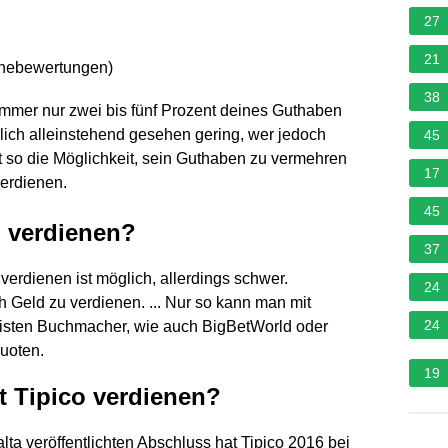
27
21
rnebewertungen
)
38
immer nur zwei bis fünf Prozent deines Guthaben
lich alleinstehend gesehen gering, wer jedoch
45
t so die Möglichkeit, sein Guthaben zu vermehren
17
verdienen.
45
 verdienen?
37
verdienen ist möglich, allerdings schwer.
24
h Geld zu verdienen. ... Nur so kann man mit
24
isten Buchmacher, wie auch BigBetWorld oder
uoten.
19
t Tipico verdienen?
lta veröffentlichten Abschluss hat Tipico 2016 bei