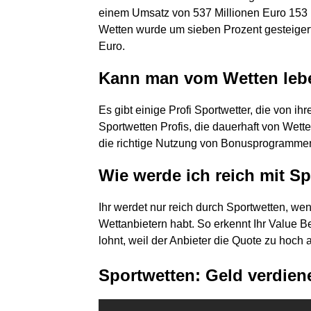
einem Umsatz von 537 Millionen Euro 153 
Wetten wurde um sieben Prozent gesteigert
Euro.
Kann man vom Wetten leb
Es gibt einige Profi Sportwetter, die von i
Sportwetten Profis, die dauerhaft von Wette
die richtige Nutzung von Bonusprogrammen 
Wie werde ich reich mit S
Ihr werdet nur reich durch Sportwetten, w
Wettanbietern habt. So erkennt Ihr Value Bet
lohnt, weil der Anbieter die Quote zu hoch 
Sportwetten: Geld verdien