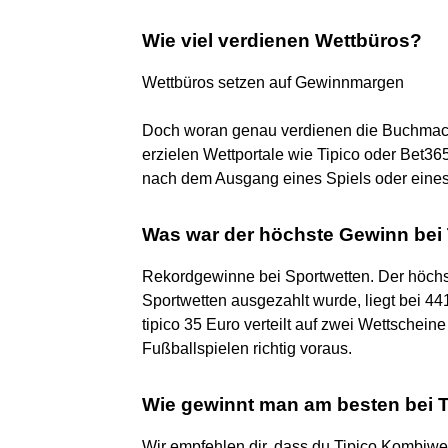
Wie viel verdienen Wettbüros?
Wettbüros setzen auf Gewinnmargen
Doch woran genau verdienen die Buchmache
erzielen Wettportale wie Tipico oder Bet3
nach dem Ausgang eines Spiels oder eine
Was war der höchste Gewinn bei 
Rekordgewinne bei Sportwetten. Der höchst
Sportwetten ausgezahlt wurde, liegt bei 44
tipico 35 Euro verteilt auf zwei Wettschein
Fußballspielen richtig voraus.
Wie gewinnt man am besten bei T
Wir empfehlen dir, dass du Tipico Kombiwet