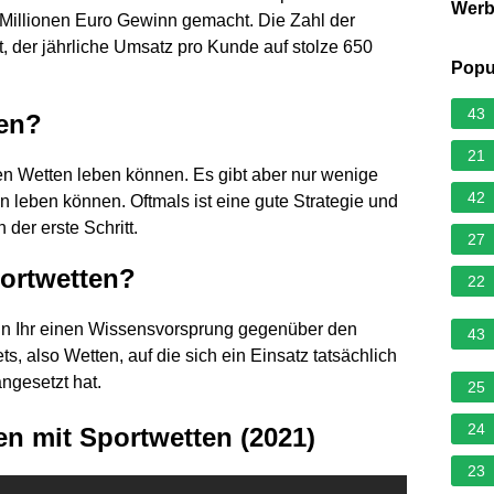
Wer
Millionen Euro Gewinn gemacht. Die Zahl der
, der jährliche Umsatz pro Kunde auf stolze 650
Popu
43
en?
21
hren Wetten leben können. Es gibt aber nur wenige
42
n leben können. Oftmals ist eine gute Strategie und
der erste Schritt.
27
portwetten?
22
enn Ihr einen Wissensvorsprung gegenüber den
43
s, also Wetten, auf die sich ein Einsatz tatsächlich
angesetzt hat.
25
24
en mit Sportwetten (2021)
23