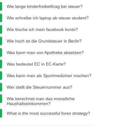
Wie lange kinderfreibet6rag bei steuer?
Wie schreibe ich laptop ab steuer student?
Wie lösche ich mein facebook konto?
Wie hoch ist die Grundsteuer in Berlin?
Was kann man von Apotheke absetzen?
Was bedeutet EC in EC-Karte?
Was kann man als Sportmediziner machen?
Wer stellt die Steuernummer aus?
Wie berechnet man das monatliche
Haushaltseinkommen?
What is the most successful forex strategy?