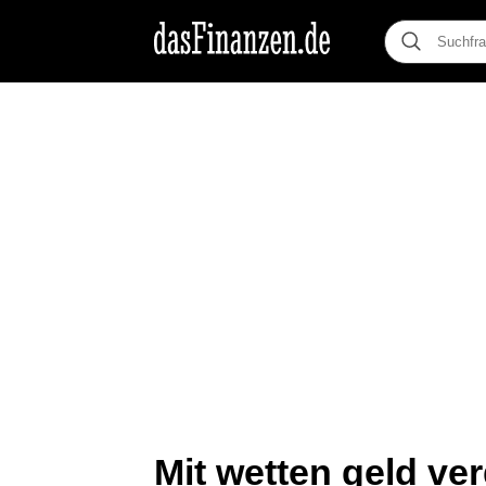
Mit wetten geld ve