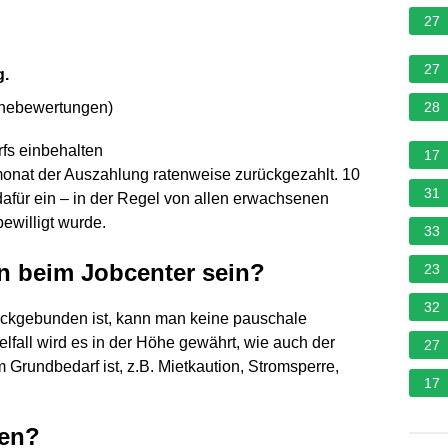
27
27
g.
rnebewertungen
)
28
fs einbehalten
17
onat der Auszahlung ratenweise zurückgezahlt. 10
31
afür ein – in der Regel von allen erwachsenen
ewilligt wurde.
33
n beim Jobcenter sein?
23
32
ckgebunden ist, kann man keine pauschale
fall wird es in der Höhe gewährt, wie auch der
27
Grundbedarf ist, z.B. Mietkaution, Stromsperre,
17
men?