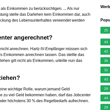
Wer
als Einkommen zu berücksichtigen. ... Als nur
stung stelle das Darlehen kein Einkommen dar, auch
Popu
 Deckung des Lebensunterhaltes verwendet werden
25
enter angerechnet?
43
en nicht anrechnen. Hartz-IV-Empfänger müssen sich
42
ls Einkommen anrechnen lassen. Das stellte das
rlehen gilt nicht als Einkommen, urteilte nun das
36
31
ziehen?
43
29
 eine wichtige Rolle, warum jemand Geld
e zu viel Geld bekommen haben, darf das Jobcenter
44
oder höchstens 30 % des Regelbedarfs aufrechnen.
29