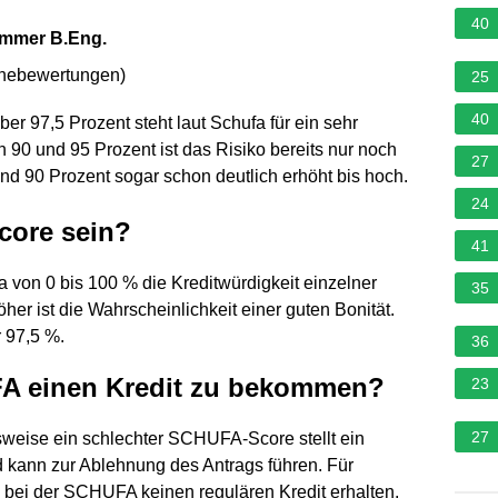
40
Sommer B.Eng.
rnebewertungen
)
25
40
ber 97,5 Prozent steht laut Schufa für ein sehr
n 90 und 95 Prozent ist das Risiko bereits nur noch
27
und 90 Prozent sogar schon deutlich erhöht bis hoch.
24
core sein?
41
a von 0 bis 100 % die Kreditwürdigkeit einzelner
35
her ist die Wahrscheinlichkeit einer guten Bonität.
r 97,5 %.
36
UFA einen Kredit zu bekommen?
23
27
eise ein schlechter SCHUFA-Score stellt ein
d kann zur Ablehnung des Antrags führen. Für
g bei der SCHUFA keinen regulären Kredit erhalten,