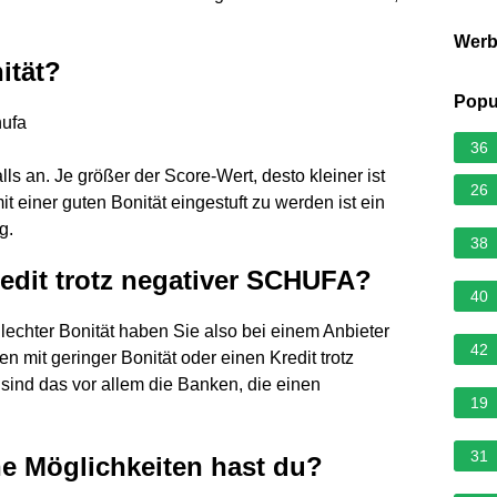
.
Wer
ität?
Popu
hufa
36
ls an. Je größer der Score-Wert, desto kleiner ist
26
t einer guten Bonität eingestuft zu werden ist ein
g.
38
edit trotz negativer SCHUFA?
40
hlechter Bonität haben Sie also bei einem Anbieter
42
en mit geringer Bonität oder einen Kredit trotz
sind das vor allem die Banken, die einen
19
31
he Möglichkeiten hast du?