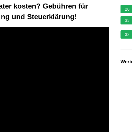
rater kosten? Gebühren für
20
ung und Steuerklärung!
33
33
Wer