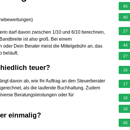
45
40
rnebewertungen
)
27
erin darf davon zwischen 1/10 und 6/10 berechnen,
andbreite ist also groß. Bei einem
44
in oder Dein Berater meist die Mittelgebühr an, das
 beläuft.
27
hiedlich teuer?
16
gt davon ab, wie Ihr Auftrag an den Steuerberater
17
abgerechnet, als die laufende Buchhaltung. Zudem
diverse Beratungsleistungen oder für
16
16
ter einmalig?
45