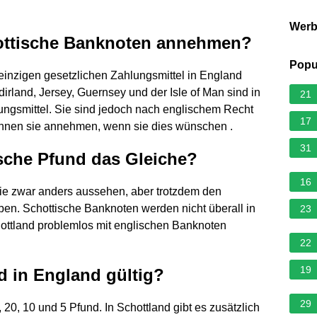
Wer
ottische Banknoten annehmen?
Popu
inzigen gesetzlichen Zahlungsmittel in England
rland, Jersey, Guernsey und der Isle of Man sind in
21
ngsmittel. Sie sind jedoch nach englischem Recht
17
können sie annehmen, wenn sie dies wünschen .
31
ische Pfund das Gleiche?
16
ie zwar anders aussehen, aber trotzdem den
en. Schottische Banknoten werden nicht überall in
23
hottland problemlos mit englischen Banknoten
22
19
 in England gültig?
29
20, 10 und 5 Pfund. In Schottland gibt es zusätzlich