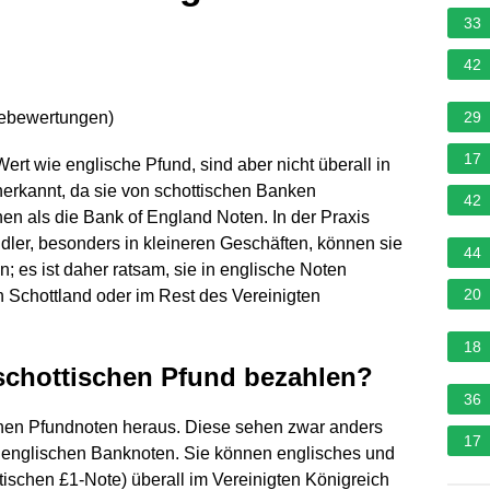
33
42
nebewertungen
)
29
17
ert wie englische Pfund, sind aber nicht überall in
nerkannt, da sie von schottischen Banken
42
 als die Bank of England Noten. In der Praxis
dler, besonders in kleineren Geschäften, können sie
44
; es ist daher ratsam, sie in englische Noten
20
 Schottland oder im Rest des Vereinigten
18
schottischen Pfund bezahlen?
36
enen Pfundnoten heraus. Diese sehen zwar anders
17
e englischen Banknoten. Sie können englisches und
ischen £1-Note) überall im Vereinigten Königreich