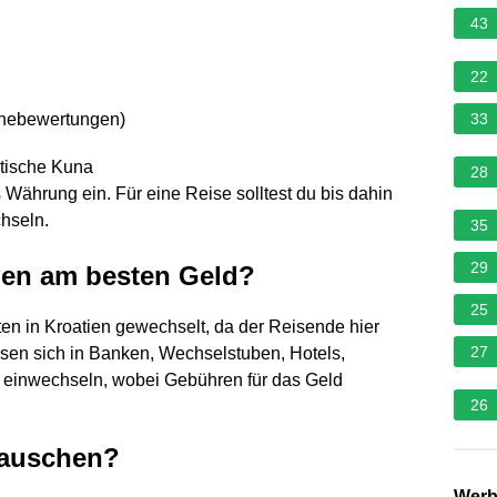
43
22
rnebewertungen
)
33
tische Kuna
28
 Währung ein. Für eine Reise solltest du bis dahin
chseln.
35
29
ien am besten Geld?
25
n in Kroatien gewechselt, da der Reisende hier
27
ssen sich in Banken, Wechselstuben, Hotels,
s einwechseln, wobei Gebühren für das Geld
26
tauschen?
Wer