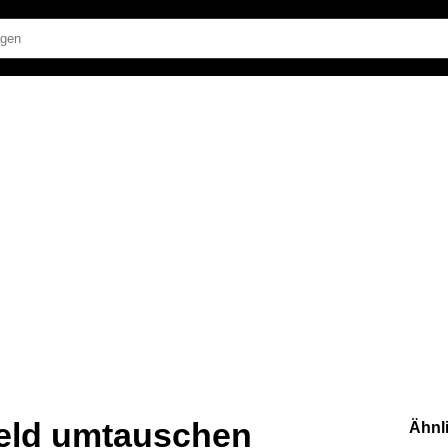
eld umtauschen
Ähnl