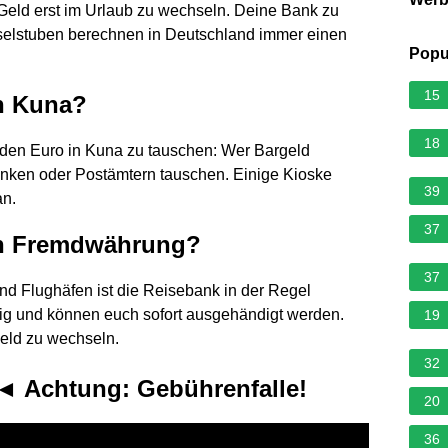
 Geld erst im Urlaub zu wechseln. Deine Bank zu
selstuben berechnen in Deutschland immer einen
Popu
15
n Kuna?
18
, den Euro in Kuna zu tauschen: Wer Bargeld
anken oder Postämtern tauschen. Einige Kioske
39
an.
37
en Fremdwährung?
37
d Flughäfen ist die Reisebank in der Regel
tig und können euch sofort ausgehändigt werden.
19
Geld zu wechseln.
32
 ◄ Achtung: Gebührenfalle!
20
36