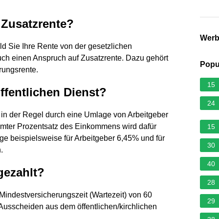
Zusatzrente?
Wer
d Sie Ihre Rente von der gesetzlichen
uch einen Anspruch auf Zusatzrente. Dazu gehört
Popu
rungsrente.
15
öffentlichen Dienst?
24
d in der Regel durch eine Umlage von Arbeitgeber
immter Prozentsatz des Einkommens wird dafür
15
ge beispielsweise für Arbeitgeber 6,45% und für
30
.
40
gezahlt?
28
Mindestversicherungszeit (Wartezeit) von 60
29
Ausscheiden aus dem öffentlichen/kirchlichen