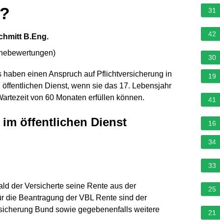
t?
31
42
chmitt B.Eng.
rnebewertungen
)
30
s haben einen Anspruch auf Pflichtversicherung in
19
 öffentlichen Dienst, wenn sie das 17. Lebensjahr
Wartezeit von 60 Monaten erfüllen können.
41
im öffentlichen Dienst
16
34
33
ald der Versicherte seine Rente aus der
25
ür die Beantragung der VBL Rente sind der
icherung Bund sowie gegebenenfalls weitere
21