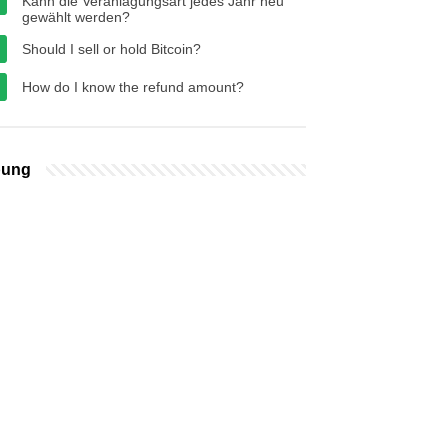
Kann die Veranlagungsart jedes Jahr neu
gewählt werden?
Should I sell or hold Bitcoin?
How do I know the refund amount?
bung