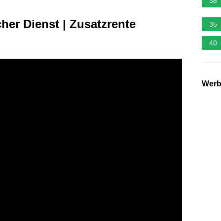
38
her Dienst | Zusatzrente
35
40
Wer