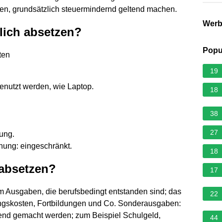
den, grundsätzlich steuermindernd geltend machen.
Wer
lich absetzen?
Popu
ten
19
 genutzt werden, wie Laptop.
18
38
27
dung.
nung: eingeschränkt.
18
absetzen?
17
m Ausgaben, die berufsbedingt entstanden sind; das
22
ngskosten, Fortbildungen und Co. Sonderausgaben:
tend gemacht werden; zum Beispiel Schulgeld,
44