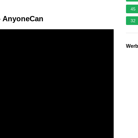
45
 - AnyoneCan
32
Wer