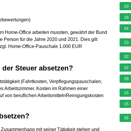
20
18
nebewertungen
)
34
 im Home-Office arbeiten mussten, gewährt der Bund
 Person für die Jahre 2020 und 2021. Dies gilt
23
zzgl. Home-Office-Pauschale 1.000 EUR
32
der Steuer absetzen?
32
28
tstätigkeit (Fahrtkosten, Verpflegungspauschalen,
es Arbeitszimmer. Kosten im Rahmen einer
15
uf von beruflichen ArbeitsmittelnReinigungskosten
15
absetzen?
35
 Zusammenhang mit seiner Tätigkeit stehen und