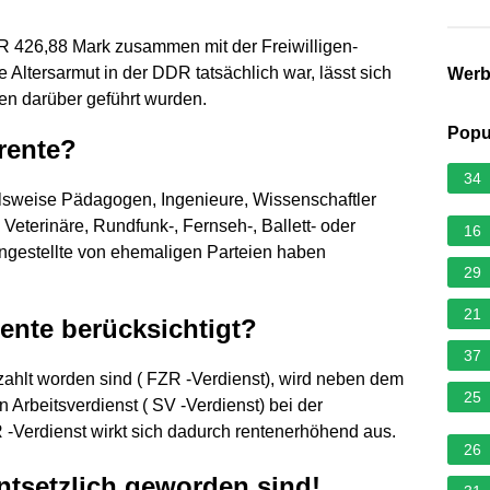
R 426,88 Mark zusammen mit der Freiwilligen-
 Altersarmut in der DDR tatsächlich war, lässt sich
Wer
ken darüber geführt wurden.
Popu
rente?
34
elsweise Pädagogen, Ingenieure, Wissenschaftler
 Veterinäre, Rundfunk-, Fernseh-, Ballett- oder
16
ngestellte von ehemaligen Parteien haben
29
21
ente berücksichtigt?
37
zahlt worden sind ( FZR -Verdienst), wird neben dem
25
n Arbeitsverdienst ( SV -Verdienst) bei der
-Verdienst wirkt sich dadurch rentenerhöhend aus.
26
ntsetzlich geworden sind!