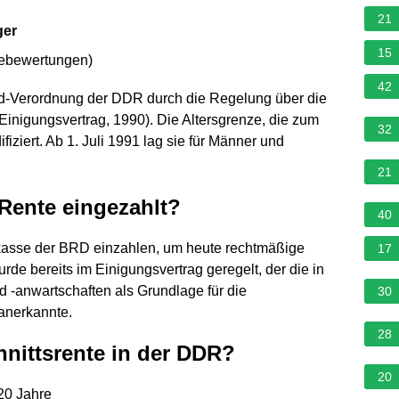
21
ger
15
nebewertungen
)
42
d-Verordnung der DDR durch die Regelung über die
Einigungsvertrag, 1990). Die Altersgrenze, die zum
32
ziert. Ab 1. Juli 1991 lag sie für Männer und
21
 Rente eingezahlt?
40
kasse der BRD einzahlen, um heute rechtmäßige
17
de bereits im Einigungsvertrag geregelt, der die in
‑anwartschaften als Grundlage für die
30
anerkannte.
28
nittsrente in der DDR?
20
20 Jahre