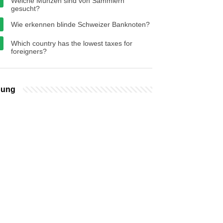
Welche Münzen sind von Sammlern
gesucht?
Wie erkennen blinde Schweizer Banknoten?
Which country has the lowest taxes for
foreigners?
bung