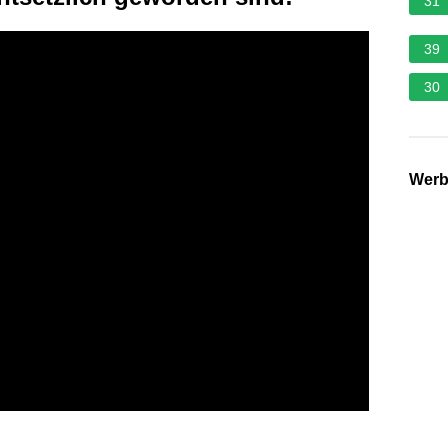
31
39
30
Wer