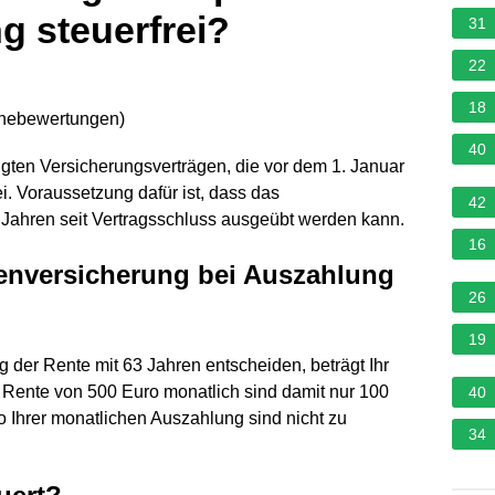
g steuerfrei?
31
22
18
rnebewertungen
)
40
gten Versicherungsverträgen, die vor dem 1. Januar
. Voraussetzung dafür ist, dass das
42
f Jahren seit Vertragsschluss ausgeübt werden kann.
16
tenversicherung bei Auszahlung
26
19
g der Rente mit 63 Jahren entscheiden, beträgt Ihr
en Rente von 500 Euro monatlich sind damit nur 100
40
ro Ihrer monatlichen Auszahlung sind nicht zu
34