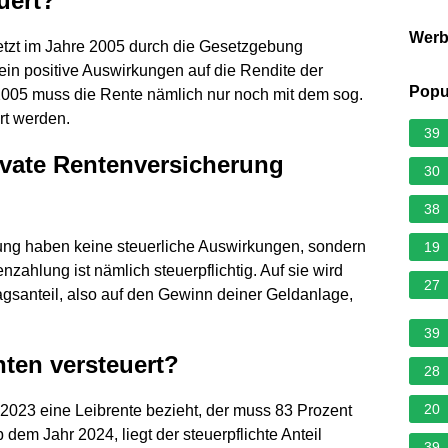
uert?
Wer
etzt im Jahre 2005 durch die Gesetzgebung
ein positive Auswirkungen auf die Rendite der
Popu
2005 muss die Rente nämlich nur noch mit dem sog.
rt werden.
39
vate Rentenversicherung
30
38
rung haben keine steuerliche Auswirkungen, sondern
19
zahlung ist nämlich steuerpflichtig. Auf sie wird
27
gsanteil, also auf den Gewinn deiner Geldanlage,
39
nten versteuert?
28
20
2023 eine Leibrente bezieht, der muss 83 Prozent
 dem Jahr 2024, liegt der steuerpflichte Anteil
39