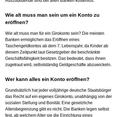
Auszubildende sind bei allen Banken kostenlos.
Wie alt muss man sein um ein Konto zu
eröffnen?
Wie alt muss man für ein Girokonto sein? Die meisten
Banken ermöglichen das Eröffnen eines
Taschengeldkontos ab dem 7. Lebensjahr, da Kinder ab
diesem Zeitpunkt laut Gesetzgeber die beschränkte
Geschäftsfähigkeit besitzen. Das bedeutet, dass ihnen
zugetraut wird, selbstständig Geldgeschäfte abzuwickeln.
Wer kann alles ein Konto eröffnen?
Grundsätzlich hat jeder volljährige deutsche Staatsbürger
das Recht auf ein eigenes Girokonto, unabhängig von der
sozialen Stellung und Bonität. Eine gesetzliche
Altersbegrenzung gibt es nicht. Die Banken legen selbst
fest, ab welchem Alter sie die Einrichtung eines