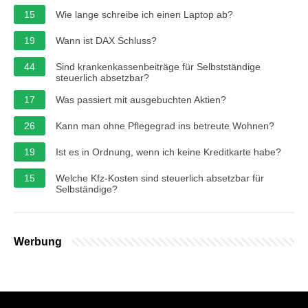
15
Wie lange schreibe ich einen Laptop ab?
19
Wann ist DAX Schluss?
44
Sind krankenkassenbeiträge für Selbstständige
steuerlich absetzbar?
17
Was passiert mit ausgebuchten Aktien?
26
Kann man ohne Pflegegrad ins betreute Wohnen?
19
Ist es in Ordnung, wenn ich keine Kreditkarte habe?
15
Welche Kfz-Kosten sind steuerlich absetzbar für
Selbständige?
Werbung