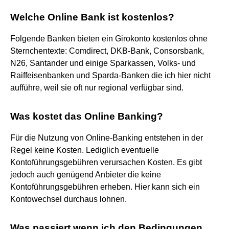
Welche Online Bank ist kostenlos?
Folgende Banken bieten ein Girokonto kostenlos ohne
Sternchentexte: Comdirect, DKB-Bank, Consorsbank,
N26, Santander und einige Sparkassen, Volks- und
Raiffeisenbanken und Sparda-Banken die ich hier nicht
aufführe, weil sie oft nur regional verfügbar sind.
Was kostet das Online Banking?
Für die Nutzung von Online-Banking entstehen in der
Regel keine Kosten. Lediglich eventuelle
Kontoführungsgebühren verursachen Kosten. Es gibt
jedoch auch genügend Anbieter die keine
Kontoführungsgebühren erheben. Hier kann sich ein
Kontowechsel durchaus lohnen.
Was passiert wenn ich den Bedingungen