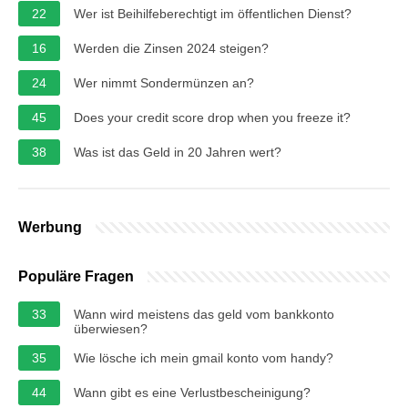
22
Wer ist Beihilfeberechtigt im öffentlichen Dienst?
16
Werden die Zinsen 2024 steigen?
24
Wer nimmt Sondermünzen an?
45
Does your credit score drop when you freeze it?
38
Was ist das Geld in 20 Jahren wert?
Werbung
Populäre Fragen
33
Wann wird meistens das geld vom bankkonto
überwiesen?
35
Wie lösche ich mein gmail konto vom handy?
44
Wann gibt es eine Verlustbescheinigung?