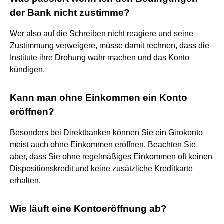
der Bank nicht zustimme?
Wer also auf die Schreiben nicht reagiere und seine
Zustimmung verweigere, müsse damit rechnen, dass die
Institute ihre Drohung wahr machen und das Konto
kündigen.
Kann man ohne Einkommen ein Konto
eröffnen?
Besonders bei Direktbanken können Sie ein Girokonto
meist auch ohne Einkommen eröffnen. Beachten Sie
aber, dass Sie ohne regelmäßiges Einkommen oft keinen
Dispositionskredit und keine zusätzliche Kreditkarte
erhalten.
Wie läuft eine Kontoeröffnung ab?