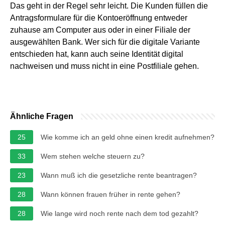
Das geht in der Regel sehr leicht. Die Kunden füllen die
Antragsformulare für die Kontoeröffnung entweder
zuhause am Computer aus oder in einer Filiale der
ausgewählten Bank. Wer sich für die digitale Variante
entschieden hat, kann auch seine Identität digital
nachweisen und muss nicht in eine Postfiliale gehen.
Ähnliche Fragen
25
Wie komme ich an geld ohne einen kredit aufnehmen?
33
Wem stehen welche steuern zu?
23
Wann muß ich die gesetzliche rente beantragen?
28
Wann können frauen früher in rente gehen?
28
Wie lange wird noch rente nach dem tod gezahlt?