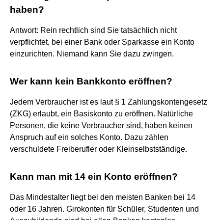
haben?
Antwort: Rein rechtlich sind Sie tatsächlich nicht
verpflichtet, bei einer Bank oder Sparkasse ein Konto
einzurichten. Niemand kann Sie dazu zwingen.
Wer kann kein Bankkonto eröffnen?
Jedem Verbraucher ist es laut § 1 Zahlungskontengesetz
(ZKG) erlaubt, ein Basiskonto zu eröffnen. Natürliche
Personen, die keine Verbraucher sind, haben keinen
Anspruch auf ein solches Konto. Dazu zählen
verschuldete Freiberufler oder Kleinselbstständige.
Kann man mit 14 ein Konto eröffnen?
Das Mindestalter liegt bei den meisten Banken bei 14
oder 16 Jahren. Girokonten für Schüler, Studenten und