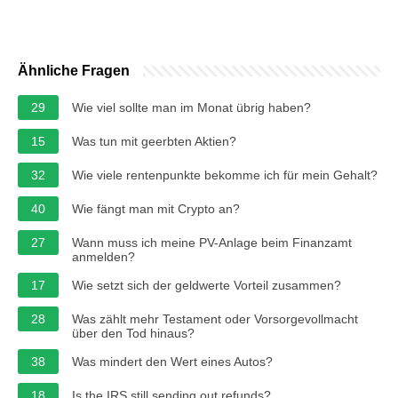
Ähnliche Fragen
29
Wie viel sollte man im Monat übrig haben?
15
Was tun mit geerbten Aktien?
32
Wie viele rentenpunkte bekomme ich für mein Gehalt?
40
Wie fängt man mit Crypto an?
27
Wann muss ich meine PV-Anlage beim Finanzamt
anmelden?
17
Wie setzt sich der geldwerte Vorteil zusammen?
28
Was zählt mehr Testament oder Vorsorgevollmacht
über den Tod hinaus?
38
Was mindert den Wert eines Autos?
18
Is the IRS still sending out refunds?