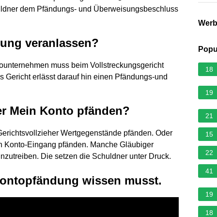
huldner dem Pfändungs- und Überweisungsbeschluss
Wer
ung veranlassen?
Popu
ssounternehmen muss beim Vollstreckungsgericht
18
s Gericht erlässt darauf hin einen Pfändungs-und
19
er Mein Konto pfänden?
21
Gerichtsvollzieher Wertgegenstände pfänden. Oder
15
den Konto-Eingang pfänden. Manche Gläubiger
22
nzutreiben. Die setzen die Schuldner unter Druck.
41
 Kontopfändung wissen musst.
19
18