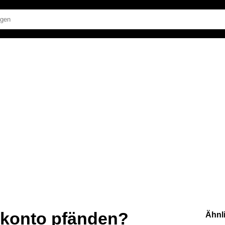
 konto pfänden?
Ähnl