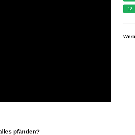
18
Wer
alles pfänden?