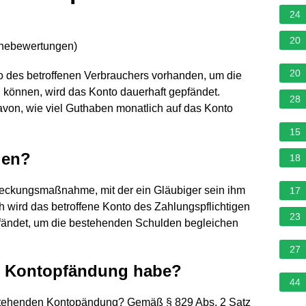
24
20
rnebewertungen
)
20
o des betroffenen Verbrauchers vorhanden, um die
 können, wird das Konto dauerhaft gepfändet.
28
avon, wie viel Guthaben monatlich auf das Konto
15
den?
18
reckungsmaßnahme, mit der ein Gläubiger sein ihm
17
 wird das betroffene Konto des Zahlungspflichtigen
23
pfändet, um die bestehenden Schulden begleichen
27
ne Kontopfändung habe?
44
rstehenden Kontopändung? Gemäß § 829 Abs. 2 Satz