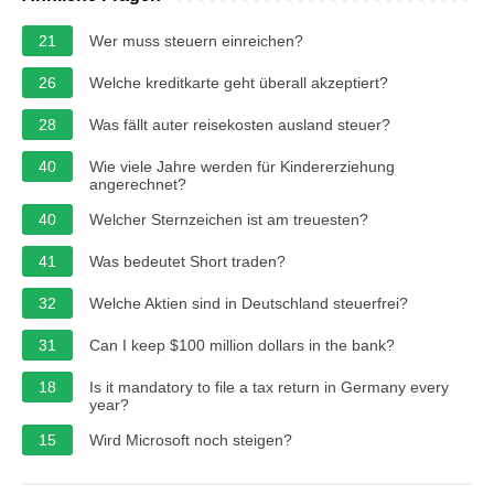
21
Wer muss steuern einreichen?
26
Welche kreditkarte geht überall akzeptiert?
28
Was fällt auter reisekosten ausland steuer?
40
Wie viele Jahre werden für Kindererziehung
angerechnet?
40
Welcher Sternzeichen ist am treuesten?
41
Was bedeutet Short traden?
32
Welche Aktien sind in Deutschland steuerfrei?
31
Can I keep $100 million dollars in the bank?
18
Is it mandatory to file a tax return in Germany every
year?
15
Wird Microsoft noch steigen?