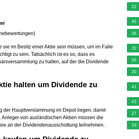
22
45
ter
rnebewertungen
)
36
ge sie im Besitz einer Aktie sein müssen, um im Falle
32
igt zu sein. Tatsächlich ist es so, dass es
26
ionärsversammlung zu halten, auf der die Dividende
20
ktie halten um Dividende zu
41
43
g der Hauptverslammung im Depot liegen, damit
27
. Anleger von ausländischen Aktien müssen die
 sie an der Dividendenausschüttung teilnehmen.
33