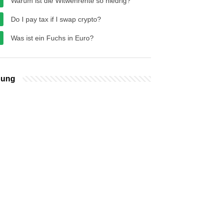
Warum ist die Witwenrente so niedrig?
Do I pay tax if I swap crypto?
Was ist ein Fuchs in Euro?
bung