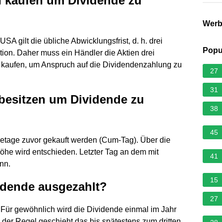
 kaufen um Dividende zu
Wer
SA gilt die übliche Abwicklungsfrist, d. h. drei
Popu
ion. Daher muss ein Händler die Aktien drei
 kaufen, um Anspruch auf die Dividendenzahlung zu
27
31
besitzen um Dividende zu
38
45
setage zuvor gekauft werden (Cum-Tag). Über die
he wird entschieden. Letzter Tag an dem mit
41
nn.
15
dende ausgezahlt?
27
Für gewöhnlich wird die Dividende einmal im Jahr
 der Regel geschieht das bis spätestens zum dritten