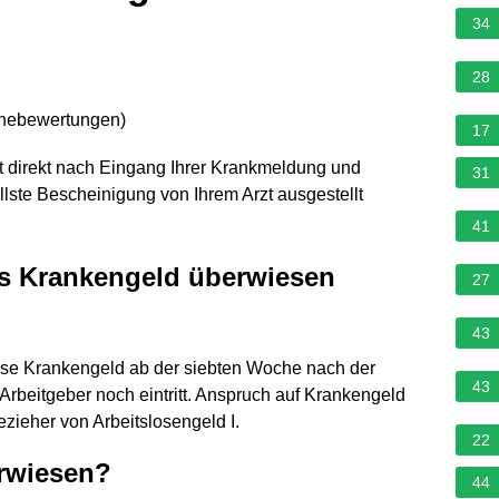
34
28
rnebewertungen
)
17
t direkt nach Eingang Ihrer Krankmeldung und
31
lste Bescheinigung von Ihrem Arzt ausgestellt
41
as Krankengeld überwiesen
27
43
asse Krankengeld ab der siebten Woche nach der
43
 Arbeitgeber noch eintritt. Anspruch auf Krankengeld
ieher von Arbeitslosengeld I.
22
rwiesen?
44