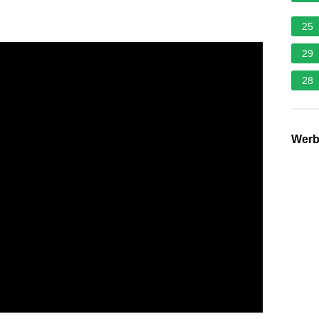
25
29
28
Wer