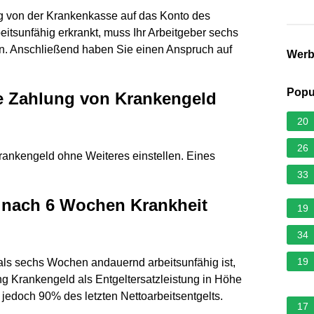
ng von der Krankenkasse auf das Konto des
beitsunfähig erkrankt, muss Ihr Arbeitgeber sechs
en. Anschließend haben Sie einen Anspruch auf
Wer
Popu
e Zahlung von Krankengeld
20
26
ankengeld ohne Weiteres einstellen. Eines
33
 nach 6 Wochen Krankheit
19
34
19
 als sechs Wochen andauernd arbeitsunfähig ist,
ng Krankengeld als Entgeltersatzleistung in Höhe
jedoch 90% des letzten Nettoarbeitsentgelts.
17