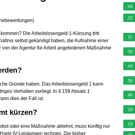
44
22
rnebewertungen
)
kommen? Die Arbeitslosengeld-1-Kürzung tritt
31
rhältnis selbst gekündigt haben, die Aufnahme einer
er von der Agentur für Arbeit angebotenen Maßnahme
39
43
erden?
26
che Gründe haben. Das Arbeitslosengeld 1 kann
iges Verhalten vorliegt. In § 159 Absatz 1
40
ann dies der Fall ist.
19
amt kürzen?
19
gebot oder eine Maßnahme ablehnt, muss künftig nur
Hartz-IV-Leistungen rechnen. Die bisher