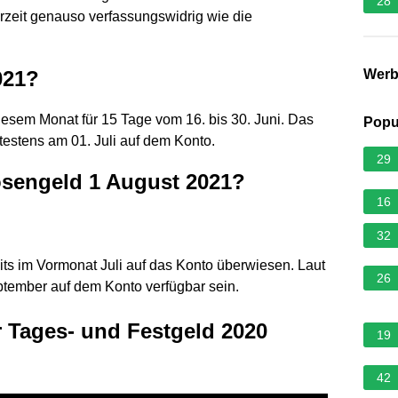
28
rzeit genauso verfassungswidrig wie die
021?
Wer
iesem Monat für 15 Tage vom 16. bis 30. Juni. Das
Popu
ätestens am 01. Juli auf dem Konto.
29
sengeld 1 August 2021?
16
32
eits im Vormonat Juli auf das Konto überwiesen. Laut
26
tember auf dem Konto verfügbar sein.
r Tages- und Festgeld 2020
19
42