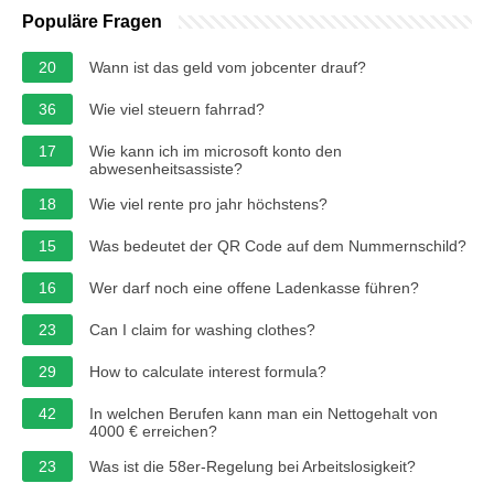
Populäre Fragen
20
Wann ist das geld vom jobcenter drauf?
36
Wie viel steuern fahrrad?
17
Wie kann ich im microsoft konto den
abwesenheitsassiste?
18
Wie viel rente pro jahr höchstens?
15
Was bedeutet der QR Code auf dem Nummernschild?
16
Wer darf noch eine offene Ladenkasse führen?
23
Can I claim for washing clothes?
29
How to calculate interest formula?
42
In welchen Berufen kann man ein Nettogehalt von
4000 € erreichen?
23
Was ist die 58er-Regelung bei Arbeitslosigkeit?