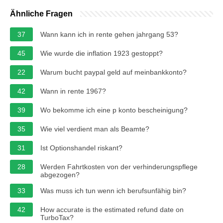
Ähnliche Fragen
37
Wann kann ich in rente gehen jahrgang 53?
45
Wie wurde die inflation 1923 gestoppt?
22
Warum bucht paypal geld auf meinbankkonto?
42
Wann in rente 1967?
39
Wo bekomme ich eine p konto bescheinigung?
35
Wie viel verdient man als Beamte?
31
Ist Optionshandel riskant?
28
Werden Fahrtkosten von der verhinderungspflege
abgezogen?
33
Was muss ich tun wenn ich berufsunfähig bin?
42
How accurate is the estimated refund date on
TurboTax?