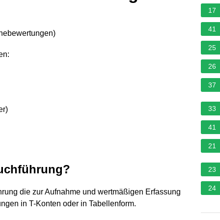
17
41
rnebewertungen
)
25
en:
26
37
33
er)
41
21
Buchführung?
23
24
führung die zur Aufnahme und wertmäßigen Erfassung
ngen in T-Konten oder in Tabellenform.