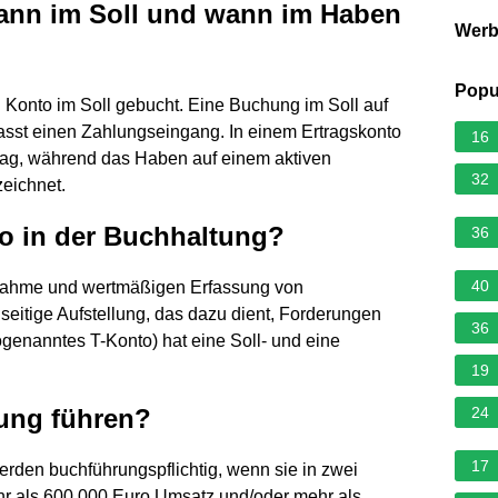
ann im Soll und wann im Haben
Wer
Popu
onto im Soll gebucht. Eine Buchung im Soll auf
asst einen Zahlungseingang. In einem Ertragskonto
16
rag, während das Haben auf einem aktiven
32
eichnet.
o in der Buchhaltung?
36
40
fnahme und wertmäßigen Erfassung von
iseitige Aufstellung, das dazu dient, Forderungen
36
genanntes T-Konto) hat eine Soll- und eine
19
ung führen?
24
17
rden buchführungspflichtig, wenn sie in zwei
r als 600.000 Euro Umsatz und/oder mehr als