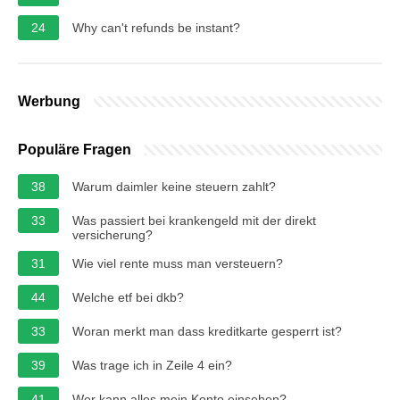
24
Why can't refunds be instant?
Werbung
Populäre Fragen
38
Warum daimler keine steuern zahlt?
33
Was passiert bei krankengeld mit der direkt
versicherung?
31
Wie viel rente muss man versteuern?
44
Welche etf bei dkb?
33
Woran merkt man dass kreditkarte gesperrt ist?
39
Was trage ich in Zeile 4 ein?
41
Wer kann alles mein Konto einsehen?