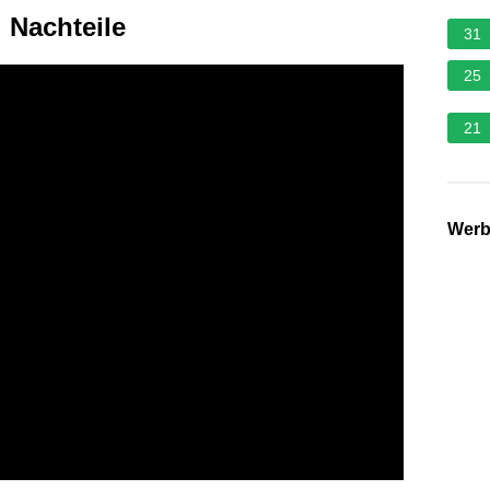
 Nachteile
31
25
21
Wer