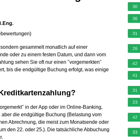
30
36
B.Eng.
ebewertungen
)
31
, sondern gesammelt monatlich auf einer
26
nde oder zu einem festen Datum, und dann vom
hlung sehen Sie oft nur einen "vorgemerkten"
42
ert, bis die endgültige Buchung erfolgt, was einige
41
31
 Kreditkartenzahlung?
23
vorgemerkt" in der App oder im Online-Banking,
t, aber die endgültige Buchung (Belastung vom
42
lichen Abrechnung, die meist zum Monatsende oder
 um den 22. oder 25.). Die tatsächliche Abbuchung
33
r.