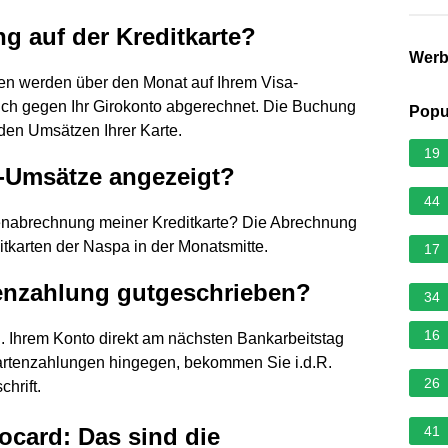
g auf der Kreditkarte?
Wer
ngen werden über den Monat auf Ihrem Visa-
ch gegen Ihr Girokonto abgerechnet. Die Buchung
Popu
den Umsätzen Ihrer Karte.
19
-Umsätze angezeigt?
44
rtenabrechnung meiner Kreditkarte? Die Abrechnung
itkarten der Naspa in der Monatsmitte.
17
tenzahlung gutgeschrieben?
34
16
R. Ihrem Konto direkt am nächsten Bankarbeitstag
kartenzahlungen hingegen, bekommen Sie i.d.R.
26
hrift.
rocard: Das sind die
41