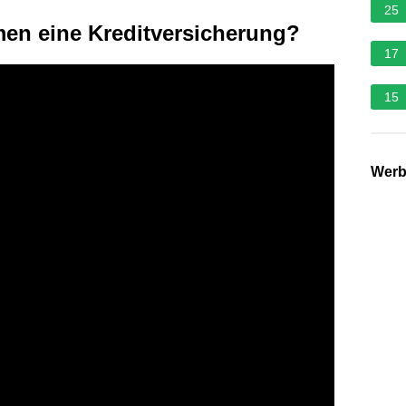
25
n eine Kreditversicherung?
17
15
Wer