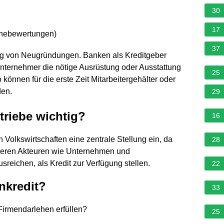
30
17
rnebewertungen
)
37
ng von Neugründungen. Banken als Kreditgeber
 Unternehmer die nötige Ausrüstung oder Ausstattung
25
önnen für die erste Zeit Mitarbeitergehälter oder
den.
29
riebe wichtig?
16
olkswirtschaften eine zentrale Stellung ein, da
28
deren Akteuren wie Unternehmen und
usreichen, als Kredit zur Verfügung stellen.
22
nkredit?
33
Firmendarlehen erfüllen?
25