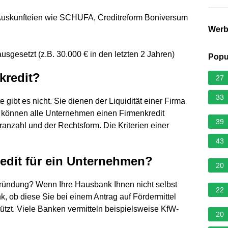
 Auskunfteien wie SCHUFA, Creditreform Boniversum
Wer
usgesetzt (z.B. 30.000 € in den letzten 2 Jahren)
Popu
kredit?
27
33
e gibt es nicht. Sie dienen der Liquidität einer Firma
ll können alle Unternehmen einen Firmenkredit
39
anzahl und der Rechtsform. Die Kriterien einer
43
edit für ein Unternehmen?
20
gründung? Wenn Ihre Hausbank Ihnen nicht selbst
22
nk, ob diese Sie bei einem Antrag auf Fördermittel
ützt. Viele Banken vermitteln beispielsweise KfW-
20