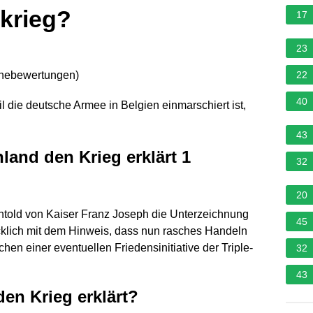
tkrieg?
17
23
rnebewertungen
)
22
40
il die
deutsche Armee
in Belgien einmarschiert ist,
43
and den Krieg erklärt 1
32
20
htold von Kaiser Franz Joseph die Unterzeichnung
45
cklich mit dem Hinweis, dass nun rasches Handeln
chen einer eventuellen Friedensinitiative der Triple-
32
43
en Krieg erklärt?