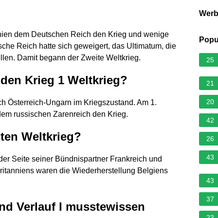
Wer
nnien dem Deutschen Reich den Krieg und wenige
Popu
che Reich hatte sich geweigert, das Ultimatum, die
llen. Damit begann der Zweite Weltkrieg.
25
den Krieg 1 Weltkrieg?
21
20
ch Österreich-Ungarn im Kriegszustand. Am 1.
dem russischen Zarenreich den Krieg.
42
ten Weltkrieg?
26
43
der Seite seiner Bündnispartner Frankreich und
britanniens waren die Wiederherstellung Belgiens
43
37
und Verlauf I musstewissen
23