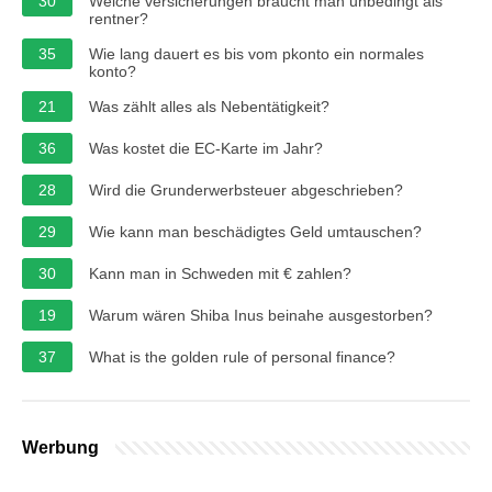
30
Welche versicherungen braucht man unbedingt als
rentner?
35
Wie lang dauert es bis vom pkonto ein normales
konto?
21
Was zählt alles als Nebentätigkeit?
36
Was kostet die EC-Karte im Jahr?
28
Wird die Grunderwerbsteuer abgeschrieben?
29
Wie kann man beschädigtes Geld umtauschen?
30
Kann man in Schweden mit € zahlen?
19
Warum wären Shiba Inus beinahe ausgestorben?
37
What is the golden rule of personal finance?
Werbung