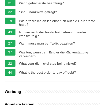
31
Wann gehalt erste beamtung?
32
Sind Finanzwirte gefragt?
19
Wie erfahre ich ob ich Anspruch auf die Grundrente
habe?
43
Ist man nach der Restschuldbefreiung wieder
kreditwürdig?
27
Wann muss man bei Taxfix bezahlen?
37
Was tun, wenn der Händler die Rückerstattung
verweigert?
22
What year did nickel stop being nickel?
44
What is the best order to pay off debt?
Werbung
Populäre Fragen