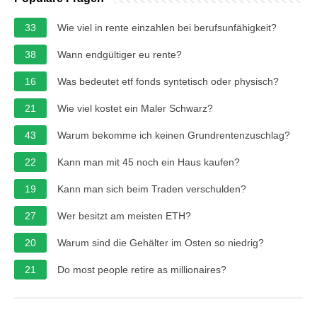
33
Wie viel in rente einzahlen bei berufsunfähigkeit?
38
Wann endgültiger eu rente?
16
Was bedeutet etf fonds syntetisch oder physisch?
21
Wie viel kostet ein Maler Schwarz?
43
Warum bekomme ich keinen Grundrentenzuschlag?
22
Kann man mit 45 noch ein Haus kaufen?
19
Kann man sich beim Traden verschulden?
27
Wer besitzt am meisten ETH?
20
Warum sind die Gehälter im Osten so niedrig?
21
Do most people retire as millionaires?