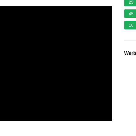
29
45
16
Wer