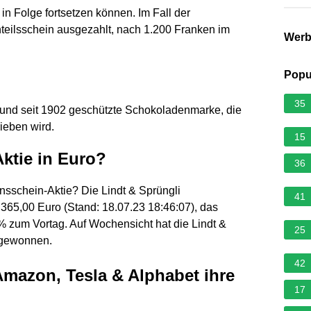
n Folge fortsetzen können. Im Fall der
eilsschein ausgezahlt, nach 1.200 Franken im
Wer
Popu
35
e und seit 1902 geschützte Schokoladenmarke, die
ieben wird.
15
Aktie in Euro?
36
onsschein-Aktie? Die Lindt & Sprüngli
41
1.365,00 Euro (Stand: 18.07.23 18:46:07), das
% zum Vortag. Auf Wochensicht hat die Lindt &
25
% gewonnen.
42
Amazon, Tesla & Alphabet ihre
17