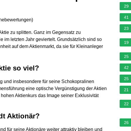
29
41
rnebewertungen
)
23
Aktie zu splitten. Ganz im Gegensatz zu
e im letzten Jahr geviertelt. Grundsätzlich sind so
19
enheit auf dem Aktienmarkt, da sie für Kleinanleger
25
tie so viel?
42
25
ätig und insbesondere für seine Schokopralinen
ensführung eine optische Vergünstigung der Aktien
21
 hohen Aktienkurs das Image seiner Exklusivität
22
t Aktionär?
26
nd für seine Aktionäre weiter attraktiv bleiben und