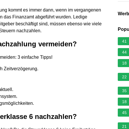
ahlung kommt es immer dann, wenn im vergangenen
Wer
n das Finanzamt abgeführt wurden. Ledige
itgeber beschäftigt sind, müssen ebenso wie viele
Popu
 Steuern nachzahlen.
41
nachzahlung vermeiden?
44
eiden: 3 einfache Tipps!
18
h Zeitverzögerung.
22
ktuell.
35
ensystem.
18
gsmöglichkeiten.
45
rklasse 6 nachzahlen?
21