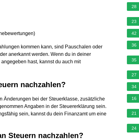
28
23
rnebewertungen
)
42
36
zahlungen kommen kann, sind Pauschalen oder
oder anerkannt werden. Wenn du in deiner
35
 angegeben hast, kannst du auch mit
27
euern nachzahlen?
34
16
n Änderungen bei der Steuerklasse, zusätzliche
genommen Angaben in der Steuererklärung sein.
21
lungsfähig sein, kannst du dein Finanzamt um eine
24
an Steuern nachzahlen?