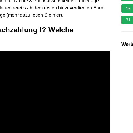
hlen? Da die Steuerklasse 6 keine Freibeträge
teuer bereits ab dem ersten hinzuverdienten Euro.
16
ge (mehr dazu lesen Sie hier).
31
nachzahlung !? Welche
Wer