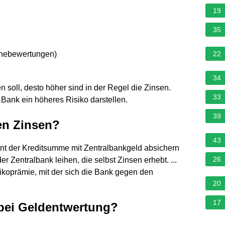
19
35
rnebewertungen
)
22
34
en soll, desto höher sind in der Regel die Zinsen.
33
e Bank ein höheres Risiko darstellen.
39
en Zinsen?
43
ent der Kreditsumme mit Zentralbankgeld absichern
26
 Zentralbank leihen, die selbst Zinsen erhebt. ...
isikoprämie, mit der sich die Bank gegen den
20
17
 bei Geldentwertung?