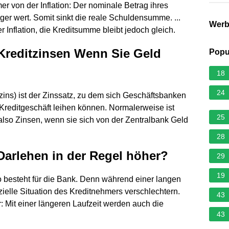
er von der Inflation: Der nominale Betrag ihres
iger wert. Somit sinkt die reale Schuldensumme. ...
Wer
r Inflation, die Kreditsumme bleibt jedoch gleich.
reditzinsen Wenn Sie Geld
Popu
18
24
zins) ist der Zinssatz, zu dem sich Geschäftsbanken
s Kreditgeschäft leihen können. Normalerweise ist
25
 also Zinsen, wenn sie sich von der Zentralbank Geld
28
Darlehen in der Regel höher?
29
19
ko besteht für die Bank. Denn während einer langen
zielle Situation des Kreditnehmers verschlechtern.
43
 Mit einer längeren Laufzeit werden auch die
43