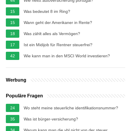
44
Wie heißt autoversicherung portugal?
15
Was bedeutet 8 im Ring?
15
Wann geht der Amerikaner in Rente?
18
Was zählt alles als Vermögen?
17
Ist ein Midijob für Rentner steuerfrei?
42
Wie kann man in den MSCI World investieren?
Werbung
Populäre Fragen
24
Wo steht meine steuerliche identifikationsnummer?
35
Was ist bürger-versicherung?
34
Warum kann man die vbl nicht von der steuer